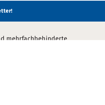
tter!
nd mehrfachbehinderte
e.V.
gszeiten
Mitgliedschaften
- Donnerstag:
 14:00 Uhr