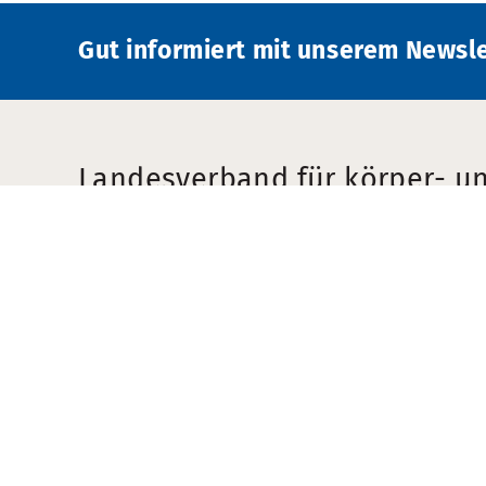
Gut informiert mit unserem Newsle
Landesverband für körper- u
Menschen Schleswig-Holstein 
Kontakt
Öffnun
Boninstraße 3-7
Montag 
24114 Kiel
08:00 -
Tel.: 0431 90889910
Freitag: