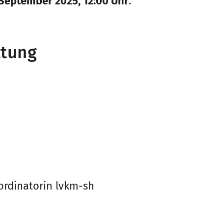
 September 2025, 12:00 Uhr
.
ltung
oordinatorin lvkm-sh