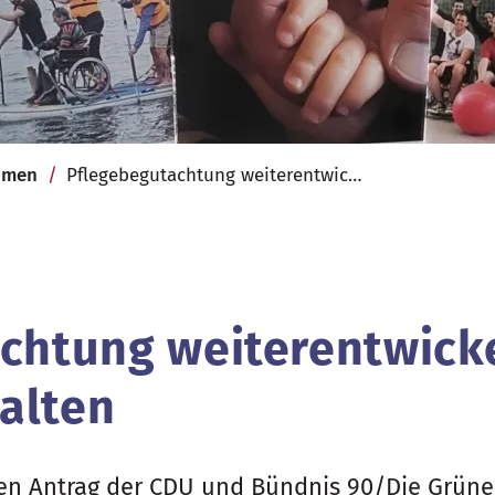
hmen
Pflegebegutachtung weiterentwickeln und digitaler gestalten
chtung weiterentwick
talten
en Antrag der CDU und Bündnis 90/Die Grünen